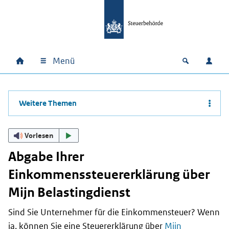
Zum Hauptinhalt springen
Zur Hauptnavigation springen
Zum Footer springen
Menü
Home
Open zoek
Anm
Hauptnavigation
Weitere Themen
Vorlesen
Abgabe Ihrer
Einkommenssteuererklärung über
Mijn Belastingdienst
Sind Sie Unternehmer für die Einkommensteuer? Wenn
ja, können Sie eine Steuererklärung über
Mijn