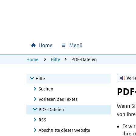
Zum Hauptinhalt springen
Zur Hauptnavigation springen
Zum Footer springen
Home
Menü
Hauptnavigation
U bevindt zich hier:
Home
Hilfe
PDF-Dateien
Vorl
Hilfe
Suchen
PDF
Vorlesen des Textes
Wenn Sie
PDF-Dateien
von Ihre
RSS
Es wi
Abschnitte dieser Website
Ihrem