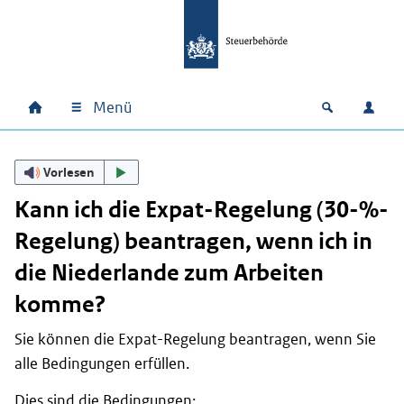
Zum Hauptinhalt springen
Zur Hauptnavigation springen
Zum Footer springen
Menü
Home
Open zoek
Anm
Hauptnavigation
Vorlesen
Kann ich die Expat-Regelung (30-%-
Regelung) beantragen, wenn ich in
die Niederlande zum Arbeiten
komme?
Sie können die Expat-Regelung beantragen, wenn Sie
alle Bedingungen erfüllen.
Dies sind die Bedingungen: