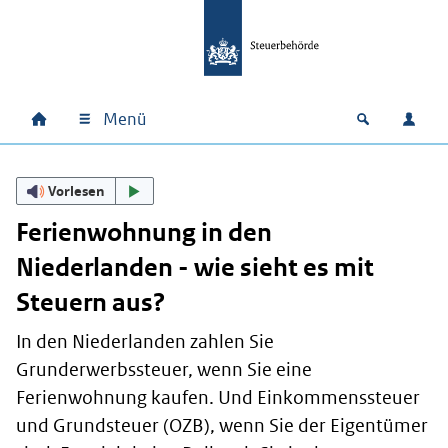
Zum Hauptinhalt springen
Zur Hauptnavigation springen
Zum Footer springen
Menü
Home
Open zoek
Anm
Hauptnavigation
Vorlesen
Ferienwohnung in den
Niederlanden - wie sieht es mit
Steuern aus?
In den Niederlanden zahlen Sie
Grunderwerbssteuer, wenn Sie eine
Ferienwohnung kaufen. Und Einkommenssteuer
und Grundsteuer (OZB), wenn Sie der Eigentümer