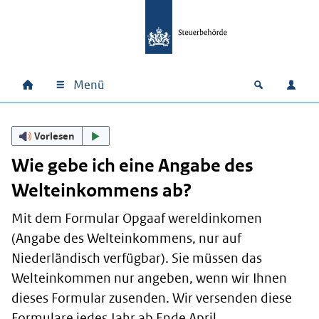
Zum Hauptinhalt springen
Zur Hauptnavigation springen
Zum Footer springen
Menü
Home
Open zoek
Anm
Hauptnavigation
Vorlesen
Wie gebe ich eine Angabe des
Welteinkommens ab?
Mit dem Formular
Opgaaf wereldinkomen
(Angabe des Welteinkommens, nur auf
Niederländisch verfügbar). Sie müssen das
Welteinkommen nur angeben, wenn wir Ihnen
dieses Formular zusenden. Wir versenden diese
Formulare jedes Jahr ab Ende April.