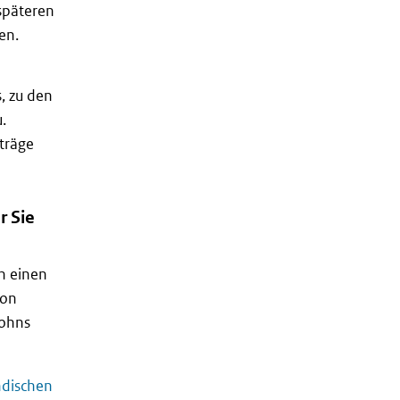
späteren
en.
, zu den
.
träge
r Sie
n einen
von
Lohns
ndischen