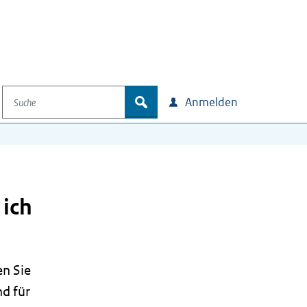
Suche
zoek
Anmelden
 ich
?
en Sie
nd für