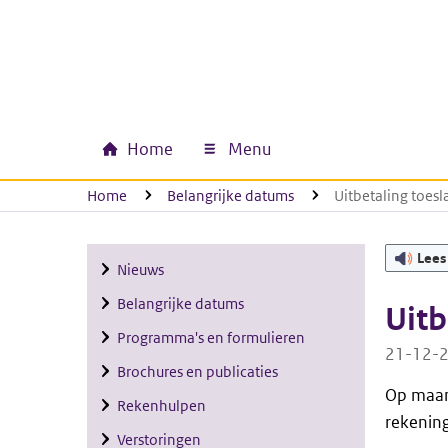
Ga naar hoofdinhoud
Ga direct naar hoofdnavigatie
Ga direct naar footer
Home
Menu
Hoofdnavigatie
U bevindt zich hier:
Home
Belangrijke datums
Uitbetaling toesl
Lees
Nieuws
Belangrijke datums
Uitb
Programma's en formulieren
21-12-
Brochures en publicaties
Op maand
Rekenhulpen
rekening
Verstoringen