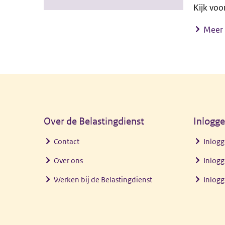
Kijk voo
Meer 
Algemene informatie
Over de Belastingdienst
Inlogg
Contact
Inlogg
Over ons
Inlogg
Werken bij de Belastingdienst
Inlog