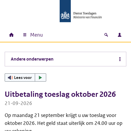
Ga naar hoofdinhoud
Ga direct naar hoofdnavigatie
Ga direct naar footer
Menu
Home
Open zoek
Inlo
Hoofdnavigatie
Andere onderwerpen
Lees voor
Uitbetaling toeslag oktober 2026
21-09-2026
Op maandag 21 september krijgt u uw toeslag voor
oktober 2026. Het geld staat uiterlijk om 24.00 uur op