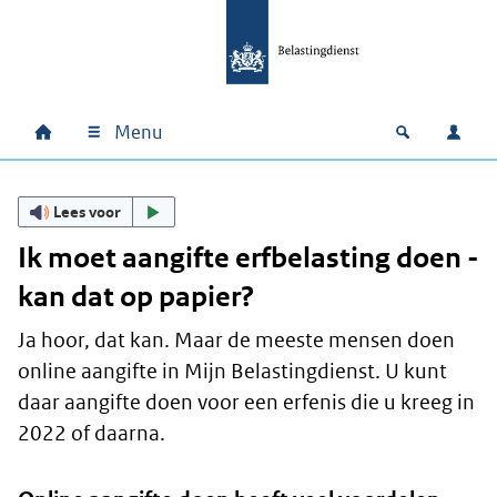
Ga naar hoofdinhoud
Ga direct naar hoofdnavigatie
Ga direct naar footer
Menu
Home
Open zoek
Inlo
Hoofdnavigatie
Lees voor
Ik moet aangifte erfbelasting doen -
kan dat op papier?
Ja hoor, dat kan. Maar de meeste mensen doen
online aangifte in Mijn Belastingdienst. U kunt
daar aangifte doen voor een erfenis die u kreeg in
2022 of daarna.