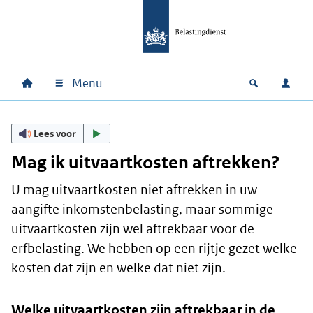
Ga naar hoofdinhoud
Ga direct naar hoofdnavigatie
Ga direct naar footer
Menu
Home
Open zoek
Inlo
Hoofdnavigatie
Lees voor
Mag ik uitvaartkosten aftrekken?
U mag uitvaartkosten niet aftrekken in uw
aangifte inkomstenbelasting, maar sommige
uitvaartkosten zijn wel aftrekbaar voor de
erfbelasting. We hebben op een rijtje gezet welke
kosten dat zijn en welke dat niet zijn.
Welke uitvaartkosten zijn aftrekbaar in de