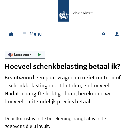
Ga naar hoofdinhoud
Ga direct naar hoofdnavigatie
Ga direct naar footer
Menu
Home
Open zoek
Inlo
Hoofdnavigatie
Lees voor
Hoeveel schenkbelasting betaal ik?
Beantwoord een paar vragen en u ziet meteen of
u schenkbelasting moet betalen, en hoeveel.
Nadat u aangifte hebt gedaan, berekenen we
hoeveel u uiteindelijk precies betaalt.
De uitkomst van de berekening hangt af van de
gegevens die u invult.