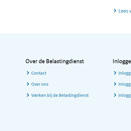
Lees v
Algemene informatie
Over de Belastingdienst
Inlogg
Contact
Inlogg
Over ons
Inlogg
Werken bij de Belastingdienst
Inlog