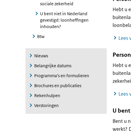
sociale zekerheid
Hebt u e
U bent niet in Nederland
buitenla
gevestigd: loonheffingen
loonbela
inhouden?
Btw
Lees v
Persone
Nieuws
Hebt u e
Belangrijke datums
buitenla
Programma's en formulieren
zekerhei
Brochures en publicaties
Lees v
Rekenhulpen
Verstoringen
U bent
Bent u n
werkt? 