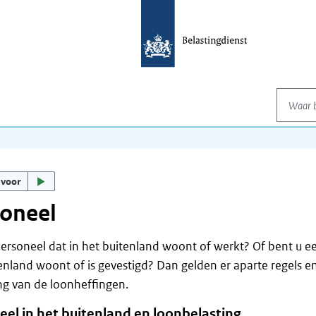
Waar be
 voor
soneel
ersoneel dat in het buitenland woont of werkt? Of bent u e
enland woont of is gevestigd? Dan gelden er aparte regels e
g van de loonheffingen.
eel in het buitenland en loonbelasting