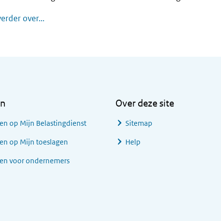
U bent niet in Nederland gevestigd: moet u lo
erder over...
en
Over deze site
en op Mijn Belastingdienst
Sitemap
en op Mijn toeslagen
Help
gen voor ondernemers