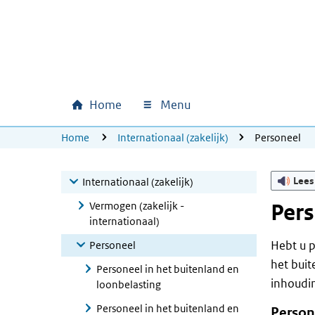
Ga naar hoofdinhoud
Ga direct naar hoofdnavigatie
Ga direct naar footer
Home
Menu
Hoofdnavigatie
U bevindt zich hier:
Home
Internationaal (zakelijk)
Personeel
Lees
Internationaal (zakelijk)
Vermogen (zakelijk -
Per
internationaal)
Hebt u p
Personeel
het buit
Personeel in het buitenland en
inhoudin
loonbelasting
Personeel in het buitenland en
Person