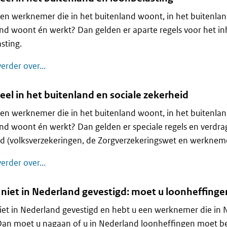
en werknemer die in het buitenland woont, in het buitenlan
nd woont én werkt? Dan gelden er aparte regels voor het i
sting.
Personeel in het buitenland en loonbelasting
erder over...
el in het buitenland en sociale zekerheid
en werknemer die in het buitenland woont, in het buitenlan
nd woont én werkt? Dan gelden er speciale regels en verdra
d (volksverzekeringen, de Zorgverzekeringswet en werkneme
Personeel in het buitenland en sociale zekerhei
erder over...
 niet in Nederland gevestigd: moet u loonheffing
iet in Nederland gevestigd en hebt u een werknemer die in
Dan moet u nagaan of u in Nederland loonheffingen moet be