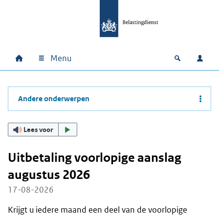
Ga naar hoofdinhoud
Ga direct naar hoofdnavigatie
Ga direct naar footer
Menu
Home
Open zoek
Inlo
Hoofdnavigatie
Andere onderwerpen
Lees voor
Uitbetaling voorlopige aanslag
augustus 2026
17-08-2026
Krijgt u iedere maand een deel van de voorlopige