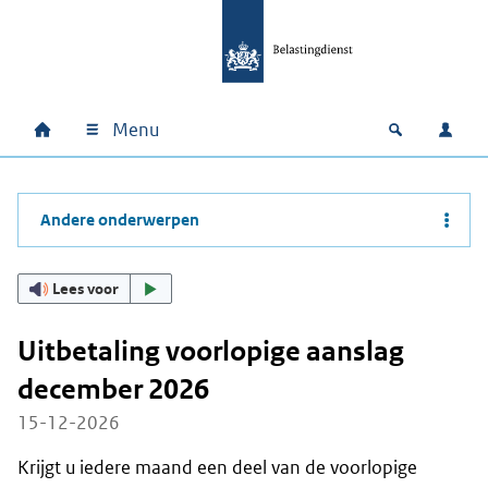
Ga naar hoofdinhoud
Ga direct naar hoofdnavigatie
Ga direct naar footer
Menu
Home
Open zoek
Inlo
Hoofdnavigatie
Andere onderwerpen
Lees voor
Uitbetaling voorlopige aanslag
december 2026
15-12-2026
Krijgt u iedere maand een deel van de voorlopige