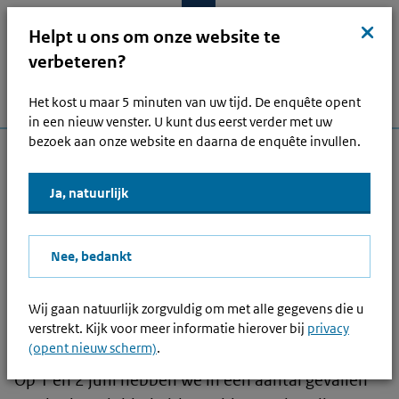
Ga naar hoofdinhoud
Ga direct naar hoofdnavigatie
Ga direct naar footer
Sluit
kruis
Helpt u ons om onze website te
verbeteren?
Het kost u maar 5 minuten van uw tijd. De enquête opent
Menu
Home
Open zoek
Inlo
Hoofdnavigatie
in een nieuw venster. U kunt dus eerst verder met uw
bezoek aan onze website en daarna de enquête invullen.
Andere onderwerpen
Ja, natuurlijk
Lees voor
Nee, bedankt
Bedrag ten onrechte 2 keer
Wij gaan natuurlijk zorgvuldig om met alle gegevens die u
uitbetaald
verstrekt. Kijk voor meer informatie hierover bij
privacy
gepubliceerd: 09-06-2026, 10:15
(opent nieuw scherm)
.
Op 1 en 2 juni hebben we in een aantal gevallen