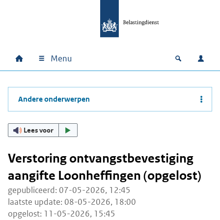
Ga naar hoofdinhoud
Ga direct naar hoofdnavigatie
Ga direct naar footer
Menu
Home
Open zoek
Inlo
Hoofdnavigatie
Andere onderwerpen
Lees voor
Verstoring ontvangstbevestiging
aangifte Loonheffingen (opgelost)
gepubliceerd: 07-05-2026, 12:45
laatste update: 08-05-2026, 18:00
opgelost: 11-05-2026, 15:45