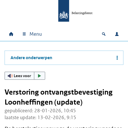
Ga naar hoofdinhoud
Ga direct naar hoofdnavigatie
Ga direct naar footer
Menu
Home
Open zoek
Inlo
Hoofdnavigatie
Andere onderwerpen
Lees voor
Verstoring ontvangstbevestiging
Loonheffingen (update)
gepubliceerd: 28-01-2026, 10:45
laatste update: 13-02-2026, 9:15