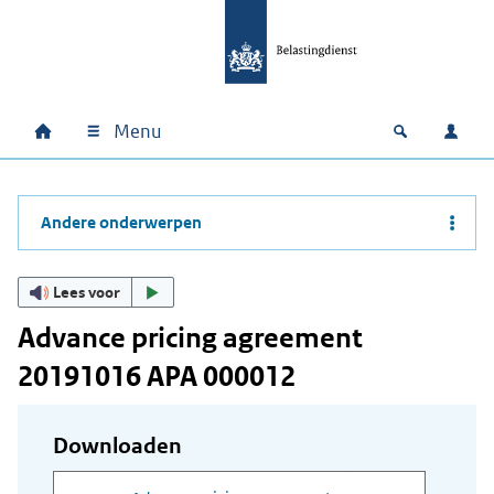
Ga naar hoofdinhoud
Ga direct naar hoofdnavigatie
Ga direct naar footer
Menu
Home
Open zoek
Inlo
Hoofdnavigatie
Andere onderwerpen
Lees voor
Advance pricing agreement
20191016 APA 000012
Downloaden