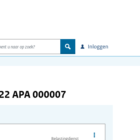
nt u naar op zoek?
zoek
Inloggen
122 APA 000007
Opties van bestand A
Belastingdienst