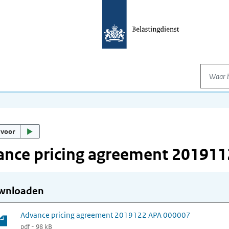
Waar be
 voor
ance pricing agreement 20191
wnloaden
Advance pricing agreement 2019122 APA 000007
pdf - 98 kB