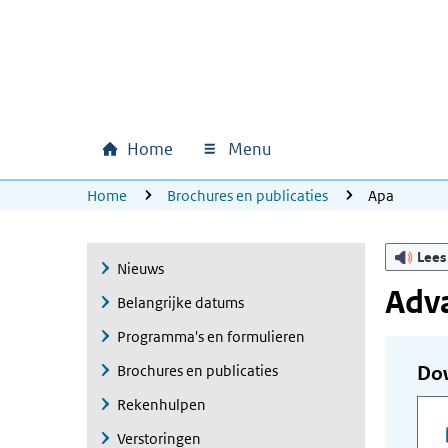
Ga naar hoofdinhoud
Ga direct naar hoofdnavigatie
Ga direct naar footer
Home
Menu
Hoofdnavigatie
U bevindt zich hier:
Home
Brochures en publicaties
Apa
Lees
Nieuws
Adv
Belangrijke datums
Programma's en formulieren
Brochures en publicaties
Do
Rekenhulpen
Verstoringen