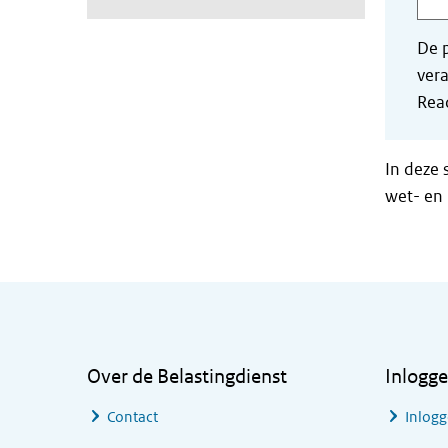
De p
vera
Read
In deze 
wet- en 
Algemene informatie
Over de Belastingdienst
Inlogg
Contact
Inlogg