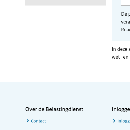
De p
vera
Read
In deze 
wet- en 
Algemene informatie
Over de Belastingdienst
Inlogg
Contact
Inlogg