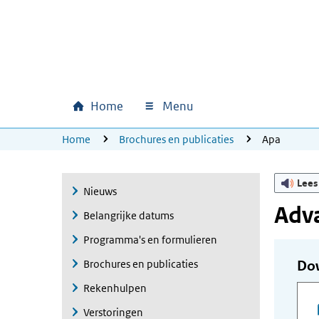
Ga naar hoofdinhoud
Ga direct naar hoofdnavigatie
Ga direct naar footer
Home
Menu
Hoofdnavigatie
U bevindt zich hier:
Home
Brochures en publicaties
Apa
Lees
Nieuws
Adv
Belangrijke datums
Programma's en formulieren
Brochures en publicaties
Do
Rekenhulpen
Verstoringen