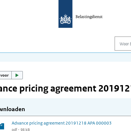
Waar be
 voor
ance pricing agreement 20191
wnloaden
Advance pricing agreement 20191218 APA 000003
pdf - 98 kB