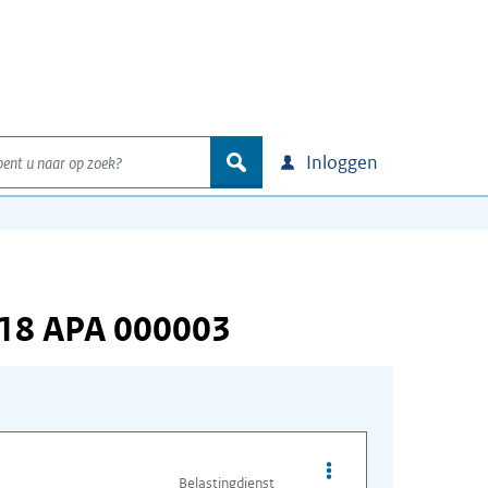
nt u naar op zoek?
zoek
Inloggen
218 APA 000003
Opties van bestand A
Belastingdienst