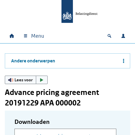
Ga naar hoofdinhoud
Ga direct naar hoofdnavigatie
Ga direct naar footer
Menu
Home
Open zoek
Inlo
Hoofdnavigatie
Andere onderwerpen
Lees voor
Advance pricing agreement
20191229 APA 000002
Downloaden