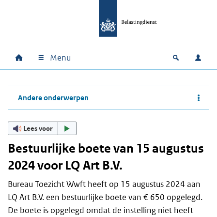
Ga naar hoofdinhoud
Ga direct naar hoofdnavigatie
Ga direct naar footer
Menu
Home
Open zoek
Inlo
Hoofdnavigatie
Andere onderwerpen
Lees voor
Bestuurlijke boete van 15 augustus
2024 voor LQ Art B.V.
Bureau Toezicht Wwft heeft op 15 augustus 2024 aan
LQ Art B.V. een bestuurlijke boete van € 650 opgelegd.
De boete is opgelegd omdat de instelling niet heeft