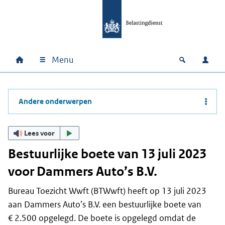
Ga naar hoofdinhoud
Ga direct naar hoofdnavigatie
Ga direct naar footer
Menu
Home
Open zoek
Inlo
Hoofdnavigatie
Andere onderwerpen
Lees voor
Bestuurlijke boete van 13 juli 2023
voor Dammers Auto’s B.V.
Bureau Toezicht Wwft (BTWwft) heeft op 13 juli 2023
aan Dammers Auto’s B.V. een bestuurlijke boete van
€ 2.500 opgelegd. De boete is opgelegd omdat de