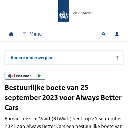
Ga naar hoofdinhoud
Ga direct naar hoofdnavigatie
Ga direct naar footer
Menu
Home
Open zoek
Inlo
Hoofdnavigatie
Andere onderwerpen
Lees voor
Bestuurlijke boete van 25
september 2023 voor Always Better
Cars
Bureau Toezicht Wwft (BTWwft) heeft op 25 september
2023 aan Always Better Cars een bestuurlijke boete van