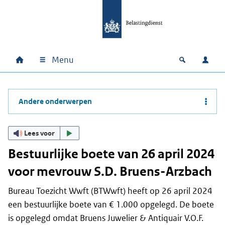
Ga naar hoofdinhoud
Ga direct naar hoofdnavigatie
Ga direct naar footer
Menu
Home
Open zoek
Inlo
Hoofdnavigatie
Andere onderwerpen
Lees voor
Bestuurlijke boete van 26 april 2024
voor mevrouw S.D. Bruens-Arzbach
Bureau Toezicht Wwft (BTWwft) heeft op 26 april 2024
een bestuurlijke boete van € 1.000 opgelegd. De boete
is opgelegd omdat Bruens Juwelier & Antiquair V.O.F.