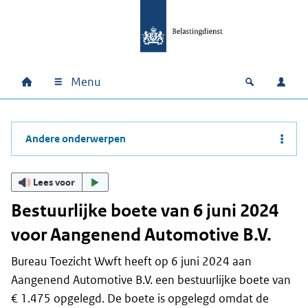
Ga naar hoofdinhoud
Ga direct naar hoofdnavigatie
Ga direct naar footer
Menu
Home
Open zoek
Inlo
Hoofdnavigatie
Andere onderwerpen
Lees voor
Bestuurlijke boete van 6 juni 2024
voor Aangenend Automotive B.V.
Bureau Toezicht Wwft heeft op 6 juni 2024 aan
Aangenend Automotive B.V. een bestuurlijke boete van
€ 1.475 opgelegd. De boete is opgelegd omdat de