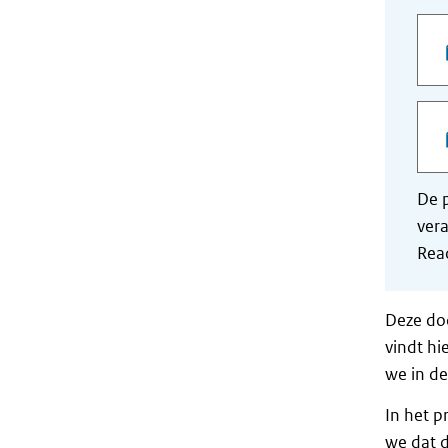
De p
vera
Read
Deze do
vindt hi
we in d
In het p
we dat 