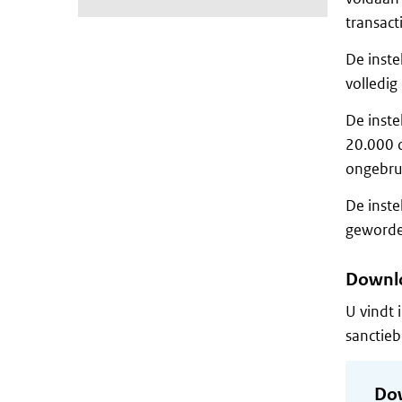
transact
De inste
volledig
De inste
20.000 o
ongebrui
De inste
geworde
Downlo
U vindt 
sanctiebe
Do