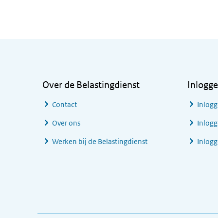
Algemene informatie
Over de Belastingdienst
Inlogg
Contact
Inlogg
Over ons
Inlogg
Werken bij de Belastingdienst
Inlog