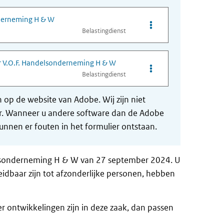
nderneming H & W
Opties van bestand Sa
Belastingdienst
r V.O.F. Handelsonderneming H & W
Opties van bestand Pr
Belastingdienst
op de website van Adobe. Wij zijn niet
der. Wanneer u andere software dan de Adobe
nnen er fouten in het formulier ontstaan.
delsonderneming H & W van 27 september 2024. U
leidbaar zijn tot afzonderlijke personen, hebben
er ontwikkelingen zijn in deze zaak, dan passen