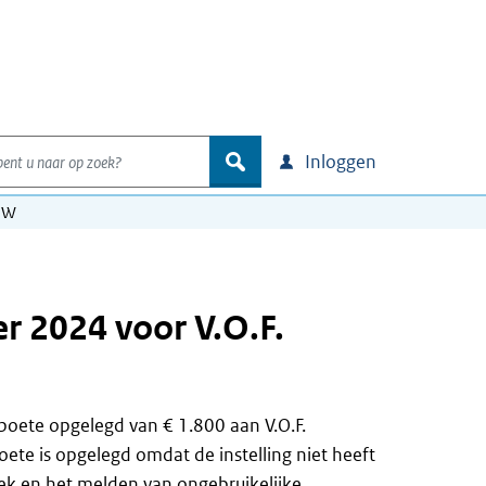
nt u naar op zoek?
zoek
Inloggen
& W
r 2024 voor V.O.F.
boete opgelegd van € 1.800 aan V.O.F.
ete is opgelegd omdat de instelling niet heeft
oek en het melden van ongebruikelijke