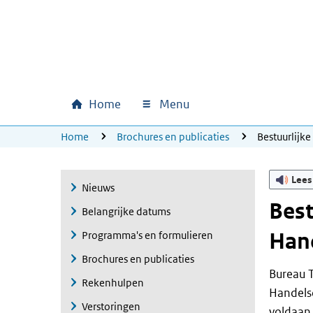
Ga naar hoofdinhoud
Ga direct naar hoofdnavigatie
Ga direct naar footer
Home
Menu
Hoofdnavigatie
U bevindt zich hier:
Home
Brochures en publicaties
Bestuurlijk
Lees
Nieuws
Best
Belangrijke datums
Han
Programma's en formulieren
Brochures en publicaties
Bureau T
Rekenhulpen
Handelso
Verstoringen
voldaan 