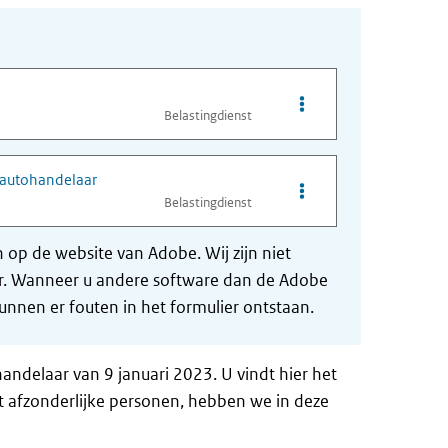
Opties van bestand Sa
Belastingdienst
n autohandelaar
Opties van bestand Pr
Belastingdienst
op de website van Adobe. Wij zijn niet
der. Wanneer u andere software dan de Adobe
nnen er fouten in het formulier ontstaan.
delaar van 9 januari 2023. U vindt hier het
ot afzonderlijke personen, hebben we in deze