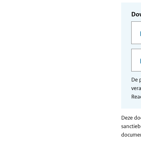
Do
De p
vera
Read
Deze doc
sanctieb
documen