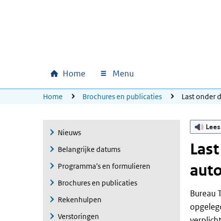
Ga naar hoofdinhoud
Ga direct naar hoofdnavigatie
Ga direct naar footer
Home
Menu
Hoofdnavigatie
U bevindt zich hier:
Home
Brochures en publicaties
Last onder 
Lees
Nieuws
Last
Belangrijke datums
aut
Programma's en formulieren
Brochures en publicaties
Bureau T
Rekenhulpen
opgelegd
Verstoringen
verplich