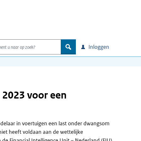
nt u naar op zoek?
zoek
Inloggen
 2023 voor een
ndelaar in voertuigen een last onder dwangsom
iet heeft voldaan aan de wettelijke
de Financial Intelligence Unit – Nederland (FIU)