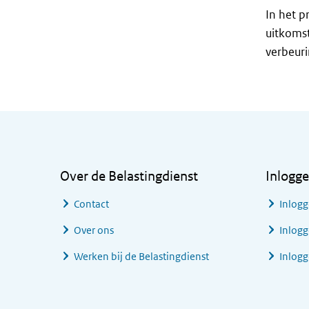
In het p
uitkomst
verbeuri
Algemene informatie
Over de Belastingdienst
Inlogg
Contact
Inlogg
Over ons
Inlogg
Werken bij de Belastingdienst
Inlog