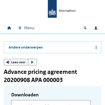
Ga naar hoofdinhoud
Ga direct naar hoofdnavigatie
Ga direct naar footer
Menu
Home
Open zoek
Inlo
Hoofdnavigatie
Andere onderwerpen
Lees voor
Advance pricing agreement
20200908 APA 000003
Downloaden