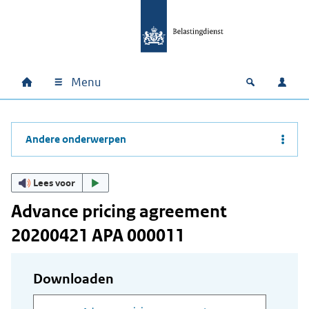
Ga naar hoofdinhoud
Ga direct naar hoofdnavigatie
Ga direct naar footer
Menu
Home
Open zoek
Inlo
Hoofdnavigatie
Andere onderwerpen
Lees voor
Advance pricing agreement
20200421 APA 000011
Downloaden