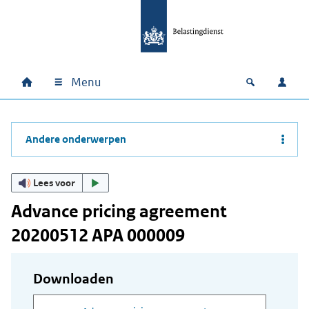
Ga naar hoofdinhoud
Ga direct naar hoofdnavigatie
Ga direct naar footer
Menu
Home
Open zoek
Inlo
Hoofdnavigatie
Andere onderwerpen
Lees voor
Advance pricing agreement
20200512 APA 000009
Downloaden