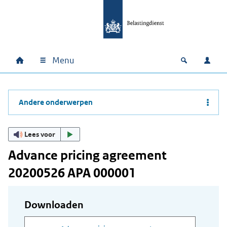
Ga naar hoofdinhoud
Ga direct naar hoofdnavigatie
Ga direct naar footer
Menu
Home
Open zoek
Inlo
Hoofdnavigatie
Andere onderwerpen
Lees voor
Advance pricing agreement
20200526 APA 000001
Downloaden