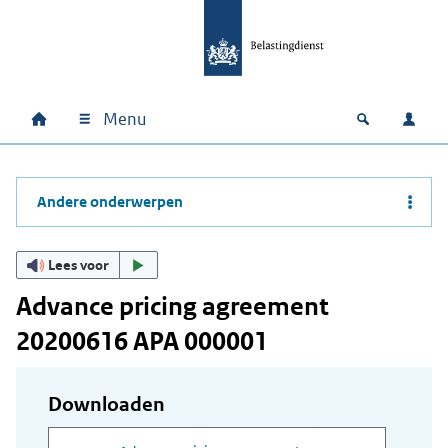
Ga naar hoofdinhoud
Ga direct naar hoofdnavigatie
Ga direct naar footer
Menu
Home
Open zoek
Inlo
Hoofdnavigatie
Andere onderwerpen
Lees voor
Advance pricing agreement
20200616 APA 000001
Downloaden