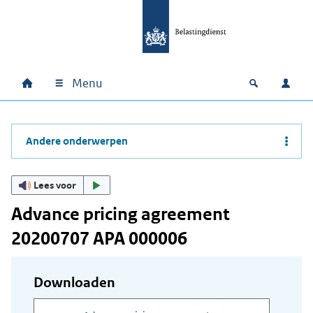
Ga naar hoofdinhoud
Ga direct naar hoofdnavigatie
Ga direct naar footer
Menu
Home
Open zoek
Inlo
Hoofdnavigatie
Andere onderwerpen
Lees voor
Advance pricing agreement
20200707 APA 000006
Downloaden