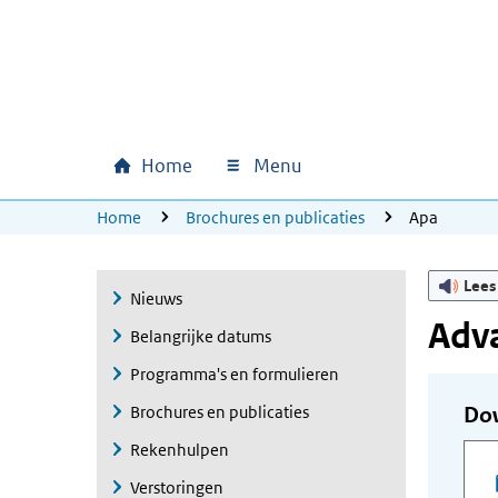
Ga naar hoofdinhoud
Ga direct naar hoofdnavigatie
Ga direct naar footer
Home
Menu
Hoofdnavigatie
U bevindt zich hier:
Home
Brochures en publicaties
Apa
Lees
Nieuws
Adv
Belangrijke datums
Programma's en formulieren
Brochures en publicaties
Do
Rekenhulpen
Verstoringen