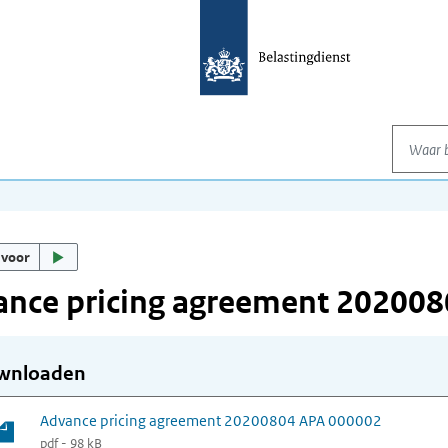
Waar be
 voor
ance pricing agreement 20200
wnloaden
Advance pricing agreement 20200804 APA 000002
pdf - 98 kB