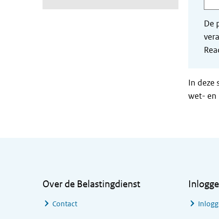
De p
vera
Read
In deze 
wet- en 
Algemene informatie
Over de Belastingdienst
Inlogg
Contact
Inlogg