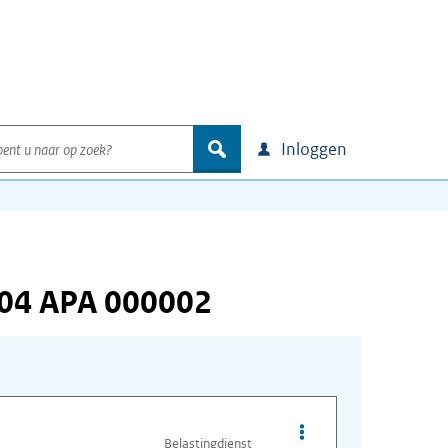
nt u naar op zoek?
zoek
Inloggen
804 APA 000002
Opties van bestand A
Belastingdienst