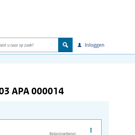
nt u naar op zoek?
zoek
Inloggen
103 APA 000014
Opties van bestand A
Belastingdienst