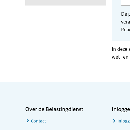
De p
vera
Read
In deze 
wet- en 
Algemene informatie
Over de Belastingdienst
Inlogg
Contact
Inlogg