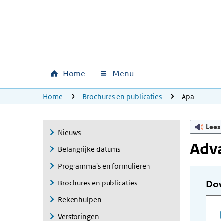
Ga naar hoofdinhoud
Ga direct naar hoofdnavigatie
Ga direct naar footer
Home
Menu
Hoofdnavigatie
U bevindt zich hier:
Home
Brochures en publicaties
Apa
Lees
Nieuws
Adv
Belangrijke datums
Programma's en formulieren
Brochures en publicaties
Do
Rekenhulpen
Verstoringen