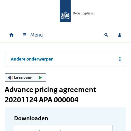
Ga naar hoofdinhoud
Ga direct naar hoofdnavigatie
Ga direct naar footer
Menu
Home
Open zoek
Inlo
Hoofdnavigatie
Andere onderwerpen
Lees voor
Advance pricing agreement
20201124 APA 000004
Downloaden