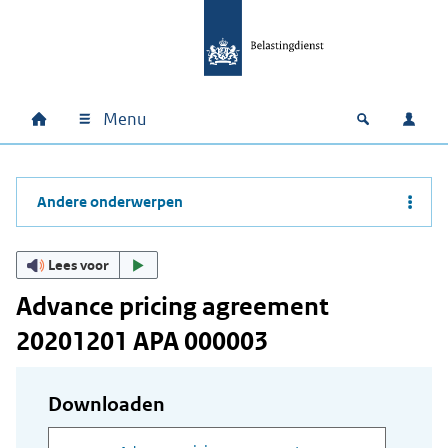
Ga naar hoofdinhoud
Ga direct naar hoofdnavigatie
Ga direct naar footer
Menu
Home
Open zoek
Inlo
Hoofdnavigatie
Andere onderwerpen
Lees voor
Advance pricing agreement
20201201 APA 000003
Downloaden