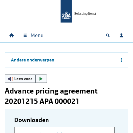
Ga naar hoofdinhoud
Ga direct naar hoofdnavigatie
Ga direct naar footer
Menu
Home
Open zoek
Inlo
Hoofdnavigatie
Andere onderwerpen
Lees voor
Advance pricing agreement
20201215 APA 000021
Downloaden