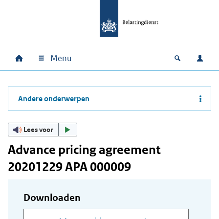
Ga naar hoofdinhoud
Ga direct naar hoofdnavigatie
Ga direct naar footer
Menu
Home
Open zoek
Inlo
Hoofdnavigatie
Andere onderwerpen
Lees voor
Advance pricing agreement
20201229 APA 000009
Downloaden