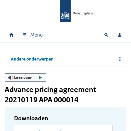
Ga naar hoofdinhoud
Ga direct naar hoofdnavigatie
Ga direct naar footer
Menu
Home
Open zoek
Inlo
Hoofdnavigatie
Andere onderwerpen
Lees voor
Advance pricing agreement
20210119 APA 000014
Downloaden