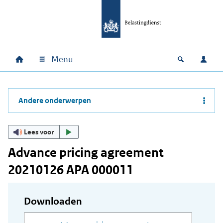
Ga naar hoofdinhoud
Ga direct naar hoofdnavigatie
Ga direct naar footer
Menu
Home
Open zoek
Inlo
Hoofdnavigatie
Andere onderwerpen
Lees voor
Advance pricing agreement
20210126 APA 000011
Downloaden