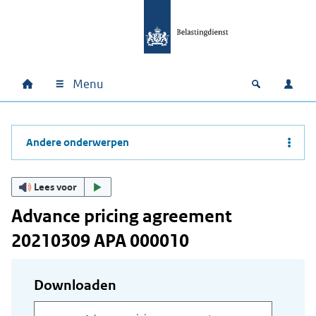
Ga naar hoofdinhoud
Ga direct naar hoofdnavigatie
Ga direct naar footer
Menu
Home
Open zoek
Inlo
Hoofdnavigatie
Andere onderwerpen
Lees voor
Advance pricing agreement
20210309 APA 000010
Downloaden