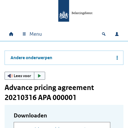
Ga naar hoofdinhoud
Ga direct naar hoofdnavigatie
Ga direct naar footer
Menu
Home
Open zoek
Inlo
Hoofdnavigatie
Andere onderwerpen
Lees voor
Advance pricing agreement
20210316 APA 000001
Downloaden