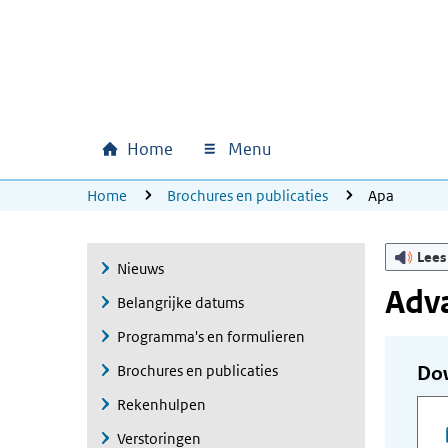
Ga naar hoofdinhoud
Ga direct naar hoofdnavigatie
Ga direct naar footer
Home
Menu
Hoofdnavigatie
U bevindt zich hier:
Home
Brochures en publicaties
Apa
Lees
Nieuws
Adv
Belangrijke datums
Programma's en formulieren
Brochures en publicaties
Do
Rekenhulpen
Verstoringen