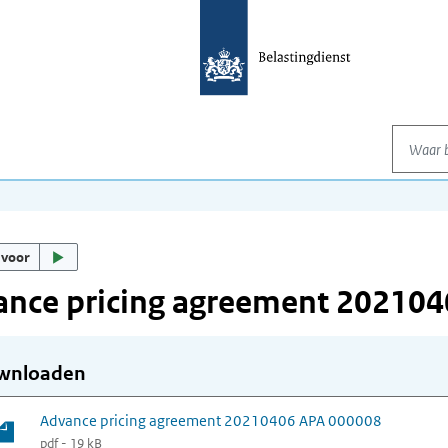
Waar be
 voor
ance pricing agreement 20210
wnloaden
Advance pricing agreement 20210406 APA 000008
pdf - 19 kB