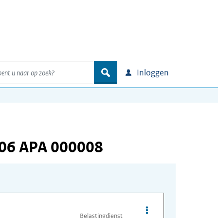
nt u naar op zoek?
zoek
Inloggen
406 APA 000008
Opties van bestand A
Belastingdienst