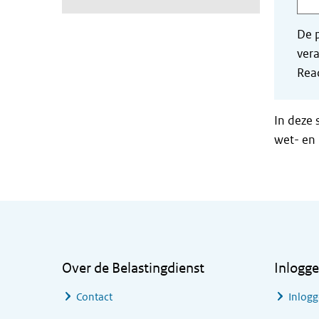
De p
vera
Read
In deze 
wet- en 
Algemene informatie
Over de Belastingdienst
Inlogg
Contact
Inlogg