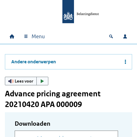
Ga naar hoofdinhoud
Ga direct naar hoofdnavigatie
Ga direct naar footer
Menu
Home
Open zoek
Inlo
Hoofdnavigatie
Andere onderwerpen
Lees voor
Advance pricing agreement
20210420 APA 000009
Downloaden