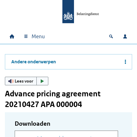
Ga naar hoofdinhoud
Ga direct naar hoofdnavigatie
Ga direct naar footer
Menu
Home
Open zoek
Inlo
Hoofdnavigatie
Andere onderwerpen
Lees voor
Advance pricing agreement
20210427 APA 000004
Downloaden