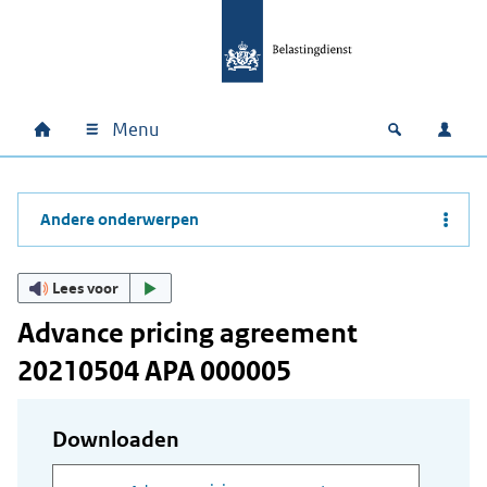
Ga naar hoofdinhoud
Ga direct naar hoofdnavigatie
Ga direct naar footer
Menu
Home
Open zoek
Inlo
Hoofdnavigatie
Andere onderwerpen
Lees voor
Advance pricing agreement
20210504 APA 000005
Downloaden