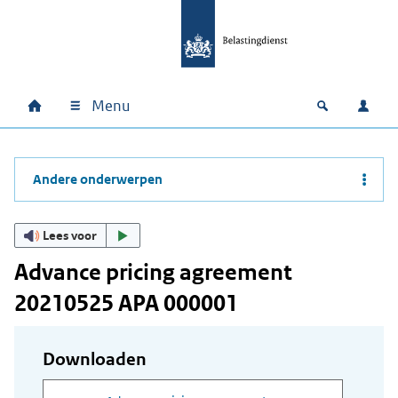
Ga naar hoofdinhoud
Ga direct naar hoofdnavigatie
Ga direct naar footer
Menu
Home
Open zoek
Inlo
Hoofdnavigatie
Andere onderwerpen
Lees voor
Advance pricing agreement
20210525 APA 000001
Downloaden