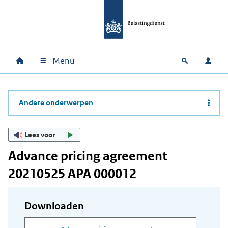
Ga naar hoofdinhoud
Ga direct naar hoofdnavigatie
Ga direct naar footer
Menu
Home
Open zoek
Inlo
Hoofdnavigatie
Andere onderwerpen
Lees voor
Advance pricing agreement
20210525 APA 000012
Downloaden